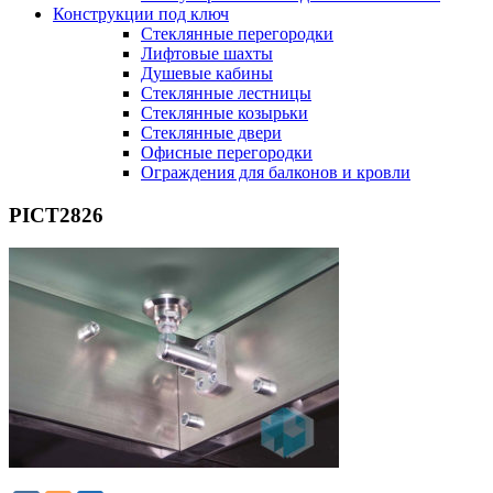
Конструкции под ключ
Стеклянные перегородки
Лифтовые шахты
Душевые кабины
Cтеклянные лестницы
Cтеклянные козырьки
Cтеклянные двери
Офисные перегородки
Ограждения для балконов и кровли
PICT2826