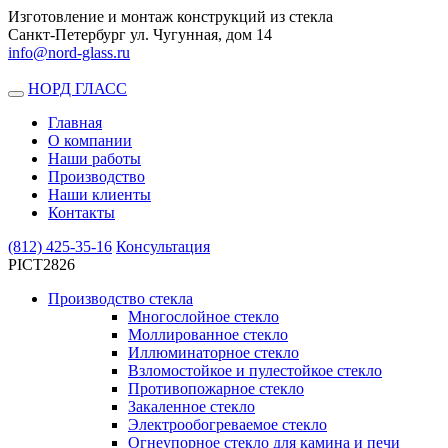
Изготовление и монтаж конструкций из стекла
Санкт-Петербург ул. Чугунная, дом 14
info@nord-glass.ru
НОРД ГЛАСС
Toggle
navigation
Главная
О компании
Наши работы
Производство
Наши клиенты
Контакты
(812)
425-35-16
Консультация
PICT2826
Производство стекла
Многослойное стекло
Моллированное стекло
Иллюминаторное стекло
Взломостойкое и пулестойкое стекло
Противопожарное стекло
Закаленное стекло
Электрообогреваемое стекло
Огнеупорное стекло для камина и печи