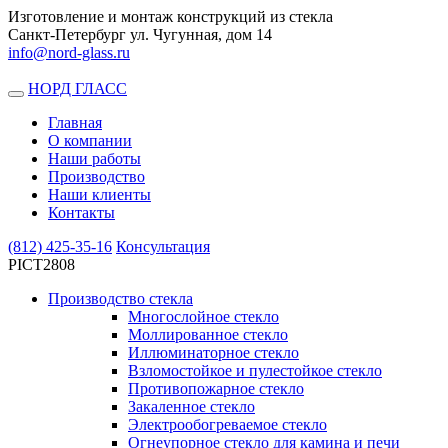
Изготовление и монтаж конструкций из стекла
Санкт-Петербург ул. Чугунная, дом 14
info@nord-glass.ru
НОРД ГЛАСС
Toggle
navigation
Главная
О компании
Наши работы
Производство
Наши клиенты
Контакты
(812)
425-35-16
Консультация
PICT2808
Производство стекла
Многослойное стекло
Моллированное стекло
Иллюминаторное стекло
Взломостойкое и пулестойкое стекло
Противопожарное стекло
Закаленное стекло
Электрообогреваемое стекло
Огнеупорное стекло для камина и печи