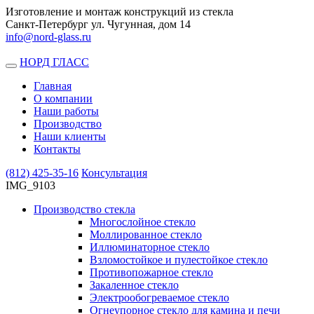
Изготовление и монтаж конструкций из стекла
Санкт-Петербург ул. Чугунная, дом 14
info@nord-glass.ru
НОРД ГЛАСС
Toggle
navigation
Главная
О компании
Наши работы
Производство
Наши клиенты
Контакты
(812)
425-35-16
Консультация
IMG_9103
Производство стекла
Многослойное стекло
Моллированное стекло
Иллюминаторное стекло
Взломостойкое и пулестойкое стекло
Противопожарное стекло
Закаленное стекло
Электрообогреваемое стекло
Огнеупорное стекло для камина и печи