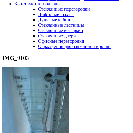
Конструкции под ключ
Стеклянные перегородки
Лифтовые шахты
Душевые кабины
Cтеклянные лестницы
Cтеклянные козырьки
Cтеклянные двери
Офисные перегородки
Ограждения для балконов и кровли
IMG_9103