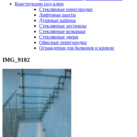
Конструкции под ключ
Стеклянные перегородки
Лифтовые шахты
Душевые кабины
Cтеклянные лестницы
Cтеклянные козырьки
Cтеклянные двери
Офисные перегородки
Ограждения для балконов и кровли
IMG_9102