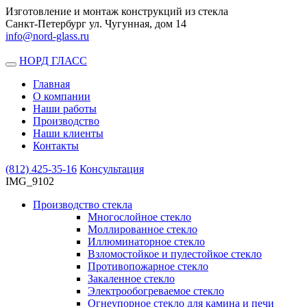
Изготовление и монтаж конструкций из стекла
Санкт-Петербург ул. Чугунная, дом 14
info@nord-glass.ru
НОРД ГЛАСС
Toggle
navigation
Главная
О компании
Наши работы
Производство
Наши клиенты
Контакты
(812)
425-35-16
Консультация
IMG_9102
Производство стекла
Многослойное стекло
Моллированное стекло
Иллюминаторное стекло
Взломостойкое и пулестойкое стекло
Противопожарное стекло
Закаленное стекло
Электрообогреваемое стекло
Огнеупорное стекло для камина и печи