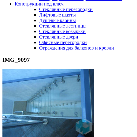
Конструкции под ключ
Стеклянные перегородки
Лифтовые шахты
Душевые кабины
Cтеклянные лестницы
Cтеклянные козырьки
Cтеклянные двери
Офисные перегородки
Ограждения для балконов и кровли
IMG_9097