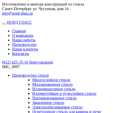
Изготовление и монтаж конструкций из стекла
Санкт-Петербург ул. Чугунная, дом 14
info@nord-glass.ru
НОРД ГЛАСС
Toggle
navigation
Главная
О компании
Наши работы
Производство
Наши клиенты
Контакты
(812)
425-35-16
Консультация
IMG_9097
Производство стекла
Многослойное стекло
Моллированное стекло
Иллюминаторное стекло
Взломостойкое и пулестойкое стекло
Противопожарное стекло
Закаленное стекло
Электрообогреваемое стекло
Огнеупорное стекло для камина и печи