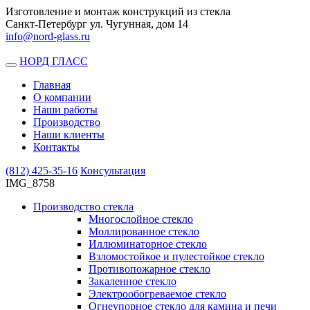
Изготовление и монтаж конструкций из стекла
Санкт-Петербург ул. Чугунная, дом 14
info@nord-glass.ru
НОРД ГЛАСС
Toggle
navigation
Главная
О компании
Наши работы
Производство
Наши клиенты
Контакты
(812)
425-35-16
Консультация
IMG_8758
Производство стекла
Многослойное стекло
Моллированное стекло
Иллюминаторное стекло
Взломостойкое и пулестойкое стекло
Противопожарное стекло
Закаленное стекло
Электрообогреваемое стекло
Огнеупорное стекло для камина и печи