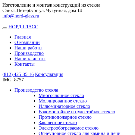
Изготовление и монтаж конструкций из стекла
Санкт-Петербург ул. Чугунная, дом 14
info@nord-glass.ru
НОРД ГЛАСС
Toggle
navigation
Главная
О компании
Наши работы
Производство
Наши клиенты
Контакты
(812)
425-35-16
Консультация
IMG_8757
Производство стекла
Многослойное стекло
Моллированное стекло
Иллюминаторное стекло
Взломостойкое и пулестойкое стекло
Противопожарное стекло
Закаленное стекло
Электрообогреваемое стекло
Огнеупорное стекло для камина и печи