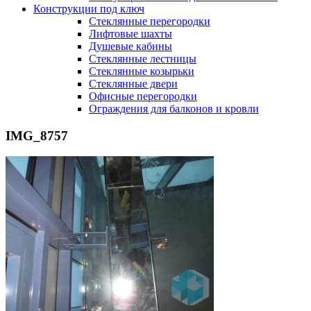
Конструкции под ключ
Стеклянные перегородки
Лифтовые шахты
Душевые кабины
Cтеклянные лестницы
Cтеклянные козырьки
Cтеклянные двери
Офисные перегородки
Ограждения для балконов и кровли
IMG_8757