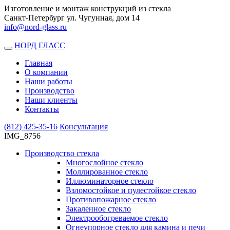
Изготовление и монтаж конструкций из стекла
Санкт-Петербург ул. Чугунная, дом 14
info@nord-glass.ru
НОРД ГЛАСС
Toggle
navigation
Главная
О компании
Наши работы
Производство
Наши клиенты
Контакты
(812)
425-35-16
Консультация
IMG_8756
Производство стекла
Многослойное стекло
Моллированное стекло
Иллюминаторное стекло
Взломостойкое и пулестойкое стекло
Противопожарное стекло
Закаленное стекло
Электрообогреваемое стекло
Огнеупорное стекло для камина и печи