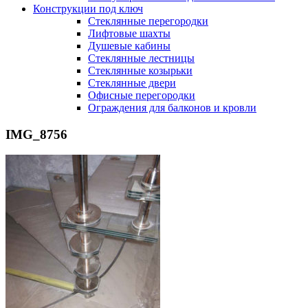
Конструкции под ключ
Стеклянные перегородки
Лифтовые шахты
Душевые кабины
Cтеклянные лестницы
Cтеклянные козырьки
Cтеклянные двери
Офисные перегородки
Ограждения для балконов и кровли
IMG_8756