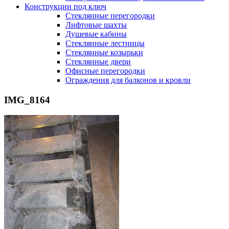
Конструкции под ключ
Стеклянные перегородки
Лифтовые шахты
Душевые кабины
Cтеклянные лестницы
Cтеклянные козырьки
Cтеклянные двери
Офисные перегородки
Ограждения для балконов и кровли
IMG_8164