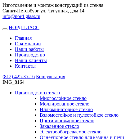
Изготовление и монтаж конструкций из стекла
Санкт-Петербург ул. Чугунная, дом 14
info@nord-glass.ru
НОРД ГЛАСС
Toggle
navigation
Главная
О компании
Наши работы
Производство
Наши клиенты
Контакты
(812)
425-35-16
Консультация
IMG_8164
Производство стекла
Многослойное стекло
Моллированное стекло
Иллюминаторное стекло
Взломостойкое и пулестойкое стекло
Противопожарное стекло
Закаленное стекло
Электрообогреваемое стекло
Огнеупорное стекло для камина и печи