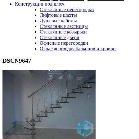
Конструкции под ключ
Стеклянные перегородки
Лифтовые шахты
Душевые кабины
Cтеклянные лестницы
Cтеклянные козырьки
Cтеклянные двери
Офисные перегородки
Ограждения для балконов и кровли
DSCN9647