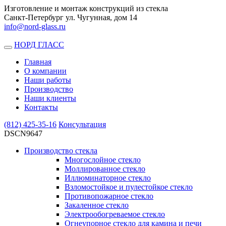
Изготовление и монтаж конструкций из стекла
Санкт-Петербург ул. Чугунная, дом 14
info@nord-glass.ru
НОРД ГЛАСС
Toggle
navigation
Главная
О компании
Наши работы
Производство
Наши клиенты
Контакты
(812)
425-35-16
Консультация
DSCN9647
Производство стекла
Многослойное стекло
Моллированное стекло
Иллюминаторное стекло
Взломостойкое и пулестойкое стекло
Противопожарное стекло
Закаленное стекло
Электрообогреваемое стекло
Огнеупорное стекло для камина и печи