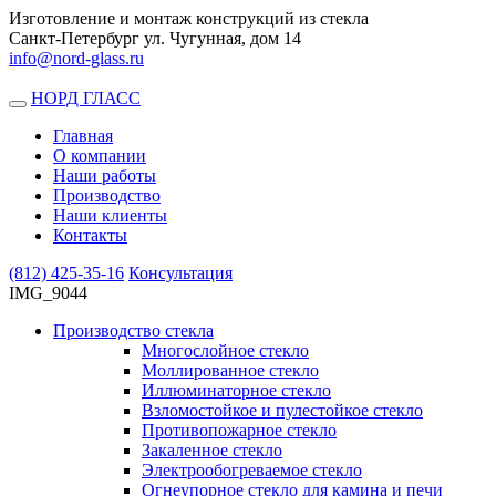
Изготовление и монтаж конструкций из стекла
Санкт-Петербург ул. Чугунная, дом 14
info@nord-glass.ru
НОРД ГЛАСС
Toggle
navigation
Главная
О компании
Наши работы
Производство
Наши клиенты
Контакты
(812)
425-35-16
Консультация
IMG_9044
Производство стекла
Многослойное стекло
Моллированное стекло
Иллюминаторное стекло
Взломостойкое и пулестойкое стекло
Противопожарное стекло
Закаленное стекло
Электрообогреваемое стекло
Огнеупорное стекло для камина и печи