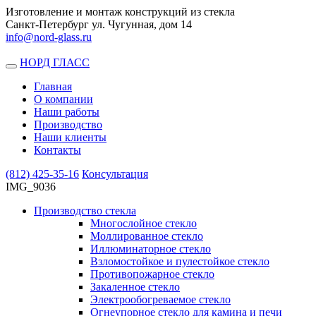
Изготовление и монтаж конструкций из стекла
Санкт-Петербург ул. Чугунная, дом 14
info@nord-glass.ru
НОРД ГЛАСС
Toggle
navigation
Главная
О компании
Наши работы
Производство
Наши клиенты
Контакты
(812)
425-35-16
Консультация
IMG_9036
Производство стекла
Многослойное стекло
Моллированное стекло
Иллюминаторное стекло
Взломостойкое и пулестойкое стекло
Противопожарное стекло
Закаленное стекло
Электрообогреваемое стекло
Огнеупорное стекло для камина и печи