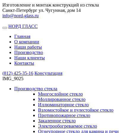
Изготовление и монтаж конструкций из стекла
Санкт-Петербург ул. Чугунная, дом 14
info@nord-glass.ru
НОРД ГЛАСС
Toggle
navigation
Главная
О компании
Наши работы
Производство
Наши клиенты
Контакты
(812)
425-35-16
Консультация
IMG_9025
Производство стекла
Многослойное стекло
Моллированное стекло
Иллюминаторное стекло
Взломостойкое и пулестойкое стекло
Противопожарное стекло
Закаленное стекло
Электрообогреваемое стекло
Огнеупорное стекло для камина и печи