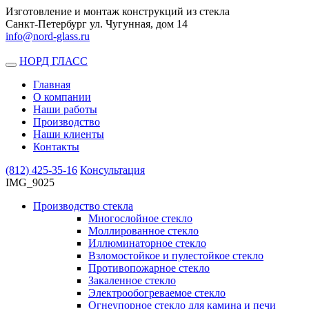
Изготовление и монтаж конструкций из стекла
Санкт-Петербург ул. Чугунная, дом 14
info@nord-glass.ru
НОРД ГЛАСС
Toggle
navigation
Главная
О компании
Наши работы
Производство
Наши клиенты
Контакты
(812)
425-35-16
Консультация
IMG_9025
Производство стекла
Многослойное стекло
Моллированное стекло
Иллюминаторное стекло
Взломостойкое и пулестойкое стекло
Противопожарное стекло
Закаленное стекло
Электрообогреваемое стекло
Огнеупорное стекло для камина и печи