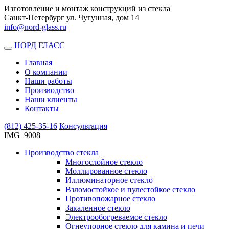
Изготовление и монтаж конструкций из стекла
Санкт-Петербург ул. Чугунная, дом 14
info@nord-glass.ru
НОРД ГЛАСС
Toggle
navigation
Главная
О компании
Наши работы
Производство
Наши клиенты
Контакты
(812)
425-35-16
Консультация
IMG_9008
Производство стекла
Многослойное стекло
Моллированное стекло
Иллюминаторное стекло
Взломостойкое и пулестойкое стекло
Противопожарное стекло
Закаленное стекло
Электрообогреваемое стекло
Огнеупорное стекло для камина и печи