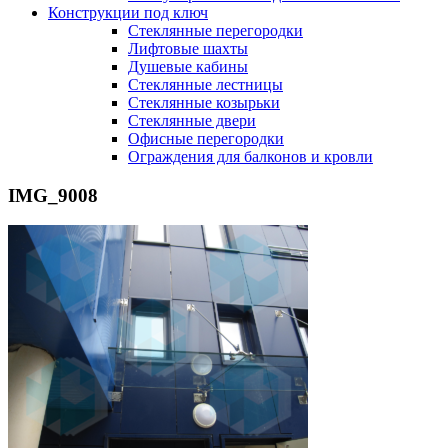
Конструкции под ключ
Стеклянные перегородки
Лифтовые шахты
Душевые кабины
Cтеклянные лестницы
Cтеклянные козырьки
Cтеклянные двери
Офисные перегородки
Ограждения для балконов и кровли
IMG_9008