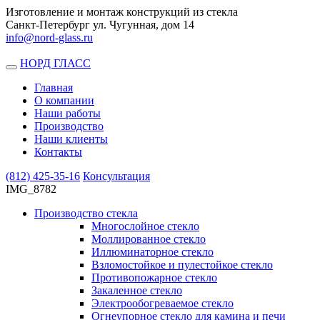
Изготовление и монтаж конструкций из стекла
Санкт-Петербург ул. Чугунная, дом 14
info@nord-glass.ru
НОРД ГЛАСС
Toggle
navigation
Главная
О компании
Наши работы
Производство
Наши клиенты
Контакты
(812)
425-35-16
Консультация
IMG_8782
Производство стекла
Многослойное стекло
Моллированное стекло
Иллюминаторное стекло
Взломостойкое и пулестойкое стекло
Противопожарное стекло
Закаленное стекло
Электрообогреваемое стекло
Огнеупорное стекло для камина и печи