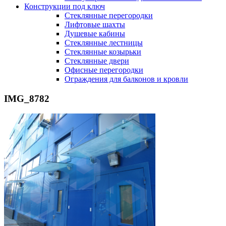
Конструкции под ключ
Стеклянные перегородки
Лифтовые шахты
Душевые кабины
Cтеклянные лестницы
Cтеклянные козырьки
Cтеклянные двери
Офисные перегородки
Ограждения для балконов и кровли
IMG_8782