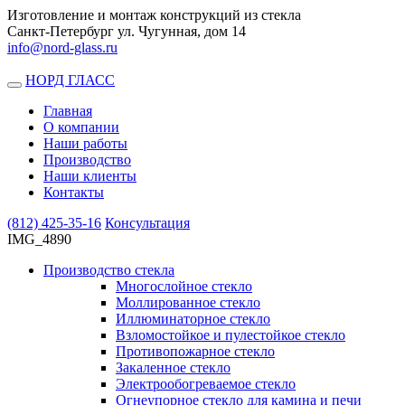
Изготовление и монтаж конструкций из стекла
Санкт-Петербург ул. Чугунная, дом 14
info@nord-glass.ru
НОРД ГЛАСС
Toggle
navigation
Главная
О компании
Наши работы
Производство
Наши клиенты
Контакты
(812)
425-35-16
Консультация
IMG_4890
Производство стекла
Многослойное стекло
Моллированное стекло
Иллюминаторное стекло
Взломостойкое и пулестойкое стекло
Противопожарное стекло
Закаленное стекло
Электрообогреваемое стекло
Огнеупорное стекло для камина и печи