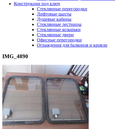
Конструкции под ключ
Стеклянные перегородки
Лифтовые шахты
Душевые кабины
Cтеклянные лестницы
Cтеклянные козырьки
Cтеклянные двери
Офисные перегородки
Ограждения для балконов и кровли
IMG_4890