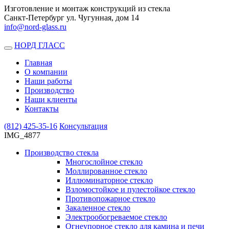
Изготовление и монтаж конструкций из стекла
Санкт-Петербург ул. Чугунная, дом 14
info@nord-glass.ru
НОРД ГЛАСС
Toggle
navigation
Главная
О компании
Наши работы
Производство
Наши клиенты
Контакты
(812)
425-35-16
Консультация
IMG_4877
Производство стекла
Многослойное стекло
Моллированное стекло
Иллюминаторное стекло
Взломостойкое и пулестойкое стекло
Противопожарное стекло
Закаленное стекло
Электрообогреваемое стекло
Огнеупорное стекло для камина и печи