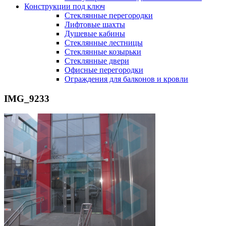
Конструкции под ключ
Стеклянные перегородки
Лифтовые шахты
Душевые кабины
Cтеклянные лестницы
Cтеклянные козырьки
Cтеклянные двери
Офисные перегородки
Ограждения для балконов и кровли
IMG_9233