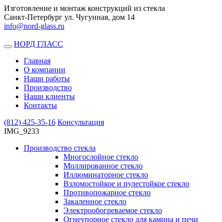
Изготовление и монтаж конструкций из стекла
Санкт-Петербург ул. Чугунная, дом 14
info@nord-glass.ru
НОРД ГЛАСС
Toggle
navigation
Главная
О компании
Наши работы
Производство
Наши клиенты
Контакты
(812)
425-35-16
Консультация
IMG_9233
Производство стекла
Многослойное стекло
Моллированное стекло
Иллюминаторное стекло
Взломостойкое и пулестойкое стекло
Противопожарное стекло
Закаленное стекло
Электрообогреваемое стекло
Огнеупорное стекло для камина и печи