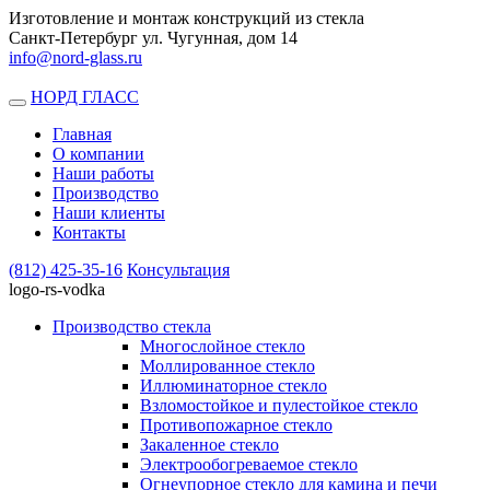
Изготовление и монтаж конструкций из стекла
Санкт-Петербург ул. Чугунная, дом 14
info@nord-glass.ru
НОРД ГЛАСС
Toggle
navigation
Главная
О компании
Наши работы
Производство
Наши клиенты
Контакты
(812)
425-35-16
Консультация
logo-rs-vodka
Производство стекла
Многослойное стекло
Моллированное стекло
Иллюминаторное стекло
Взломостойкое и пулестойкое стекло
Противопожарное стекло
Закаленное стекло
Электрообогреваемое стекло
Огнеупорное стекло для камина и печи