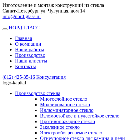
Изготовление и монтаж конструкций из стекла
Санкт-Петербург ул. Чугунная, дом 14
info@nord-glass.ru
НОРД ГЛАСС
Toggle
navigation
Главная
О компании
Наши работы
Производство
Наши клиенты
Контакты
(812)
425-35-16
Консультация
logo-kapital
Производство стекла
Многослойное стекло
Моллированное стекло
Иллюминаторное стекло
Взломостойкое и пулестойкое стекло
Противопожарное стекло
Закаленное стекло
Электрообогреваемое стекло
Огнеупорное стекло для камина и печи