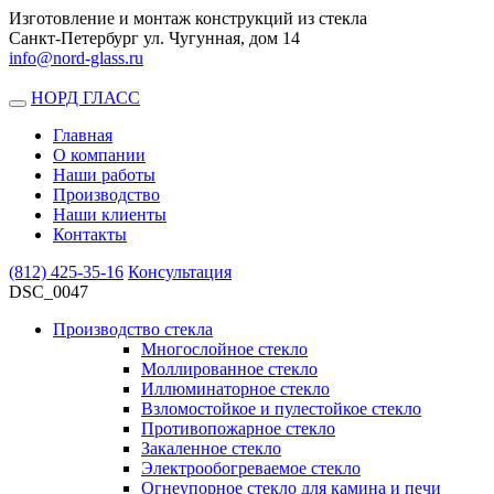
Изготовление и монтаж конструкций из стекла
Санкт-Петербург ул. Чугунная, дом 14
info@nord-glass.ru
НОРД ГЛАСС
Toggle
navigation
Главная
О компании
Наши работы
Производство
Наши клиенты
Контакты
(812)
425-35-16
Консультация
DSC_0047
Производство стекла
Многослойное стекло
Моллированное стекло
Иллюминаторное стекло
Взломостойкое и пулестойкое стекло
Противопожарное стекло
Закаленное стекло
Электрообогреваемое стекло
Огнеупорное стекло для камина и печи