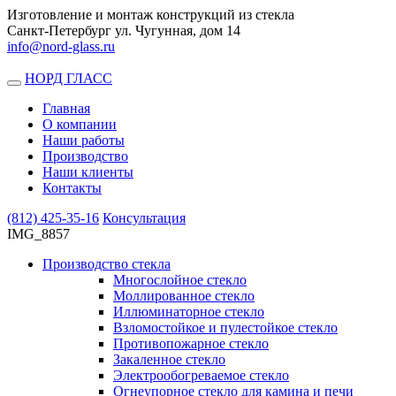
Изготовление и монтаж конструкций из стекла
Санкт-Петербург ул. Чугунная, дом 14
info@nord-glass.ru
НОРД ГЛАСС
Toggle
navigation
Главная
О компании
Наши работы
Производство
Наши клиенты
Контакты
(812)
425-35-16
Консультация
IMG_8857
Производство стекла
Многослойное стекло
Моллированное стекло
Иллюминаторное стекло
Взломостойкое и пулестойкое стекло
Противопожарное стекло
Закаленное стекло
Электрообогреваемое стекло
Огнеупорное стекло для камина и печи