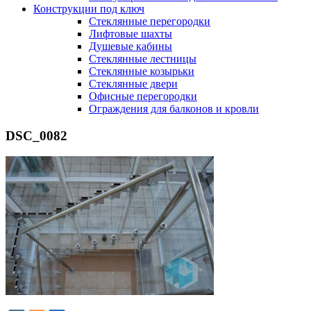
Конструкции под ключ
Стеклянные перегородки
Лифтовые шахты
Душевые кабины
Cтеклянные лестницы
Cтеклянные козырьки
Cтеклянные двери
Офисные перегородки
Ограждения для балконов и кровли
DSC_0082