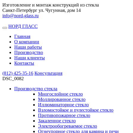
Изготовление и монтаж конструкций из стекла
Санкт-Петербург ул. Чугунная, дом 14
info@nord-glass.ru
НОРД ГЛАСС
Toggle
navigation
Главная
О компании
Наши работы
Производство
Наши клиенты
Контакты
(812)
425-35-16
Консультация
DSC_0082
Производство стекла
Многослойное стекло
Моллированное стекло
Иллюминаторное стекло
Взломостойкое и пулестойкое стекло
Противопожарное стекло
Закаленное стекло
Электрообогреваемое стекло
Огнеупорное стекло для камина и печи