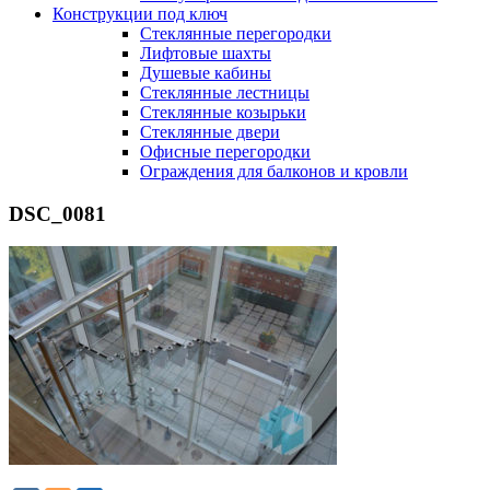
Конструкции под ключ
Стеклянные перегородки
Лифтовые шахты
Душевые кабины
Cтеклянные лестницы
Cтеклянные козырьки
Cтеклянные двери
Офисные перегородки
Ограждения для балконов и кровли
DSC_0081