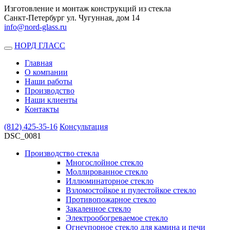
Изготовление и монтаж конструкций из стекла
Санкт-Петербург ул. Чугунная, дом 14
info@nord-glass.ru
НОРД ГЛАСС
Toggle
navigation
Главная
О компании
Наши работы
Производство
Наши клиенты
Контакты
(812)
425-35-16
Консультация
DSC_0081
Производство стекла
Многослойное стекло
Моллированное стекло
Иллюминаторное стекло
Взломостойкое и пулестойкое стекло
Противопожарное стекло
Закаленное стекло
Электрообогреваемое стекло
Огнеупорное стекло для камина и печи