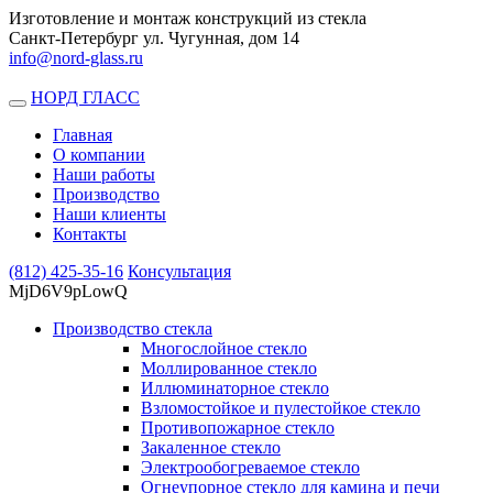
Изготовление и монтаж конструкций из стекла
Санкт-Петербург ул. Чугунная, дом 14
info@nord-glass.ru
НОРД ГЛАСС
Toggle
navigation
Главная
О компании
Наши работы
Производство
Наши клиенты
Контакты
(812)
425-35-16
Консультация
MjD6V9pLowQ
Производство стекла
Многослойное стекло
Моллированное стекло
Иллюминаторное стекло
Взломостойкое и пулестойкое стекло
Противопожарное стекло
Закаленное стекло
Электрообогреваемое стекло
Огнеупорное стекло для камина и печи