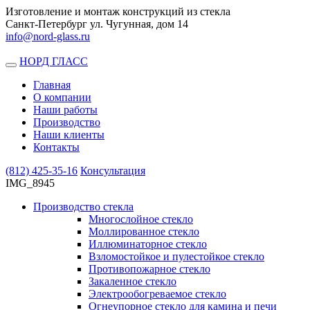
Изготовление и монтаж конструкций из стекла
Санкт-Петербург ул. Чугунная, дом 14
info@nord-glass.ru
НОРД ГЛАСС
Toggle
navigation
Главная
О компании
Наши работы
Производство
Наши клиенты
Контакты
(812)
425-35-16
Консультация
IMG_8945
Производство стекла
Многослойное стекло
Моллированное стекло
Иллюминаторное стекло
Взломостойкое и пулестойкое стекло
Противопожарное стекло
Закаленное стекло
Электрообогреваемое стекло
Огнеупорное стекло для камина и печи