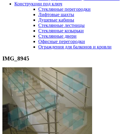
Конструкции под ключ
Стеклянные перегородки
Лифтовые шахты
Душевые кабины
Cтеклянные лестницы
Cтеклянные козырьки
Cтеклянные двери
Офисные перегородки
Ограждения для балконов и кровли
IMG_8945