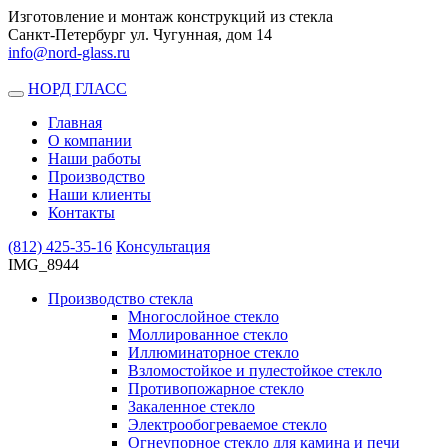
Изготовление и монтаж конструкций из стекла
Санкт-Петербург ул. Чугунная, дом 14
info@nord-glass.ru
НОРД ГЛАСС
Toggle
navigation
Главная
О компании
Наши работы
Производство
Наши клиенты
Контакты
(812)
425-35-16
Консультация
IMG_8944
Производство стекла
Многослойное стекло
Моллированное стекло
Иллюминаторное стекло
Взломостойкое и пулестойкое стекло
Противопожарное стекло
Закаленное стекло
Электрообогреваемое стекло
Огнеупорное стекло для камина и печи