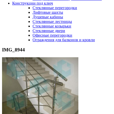
Конструкции под ключ
Стеклянные перегородки
Лифтовые шахты
Душевые кабины
Cтеклянные лестницы
Cтеклянные козырьки
Cтеклянные двери
Офисные перегородки
Ограждения для балконов и кровли
IMG_8944