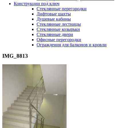
Конструкции под ключ
Стеклянные перегородки
Лифтовые шахты
Душевые кабины
Cтеклянные лестницы
Cтеклянные козырьки
Cтеклянные двери
Офисные перегородки
Ограждения для балконов и кровли
IMG_8813