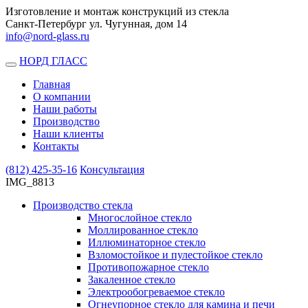
Изготовление и монтаж конструкций из стекла
Санкт-Петербург ул. Чугунная, дом 14
info@nord-glass.ru
НОРД ГЛАСС
Toggle
navigation
Главная
О компании
Наши работы
Производство
Наши клиенты
Контакты
(812)
425-35-16
Консультация
IMG_8813
Производство стекла
Многослойное стекло
Моллированное стекло
Иллюминаторное стекло
Взломостойкое и пулестойкое стекло
Противопожарное стекло
Закаленное стекло
Электрообогреваемое стекло
Огнеупорное стекло для камина и печи