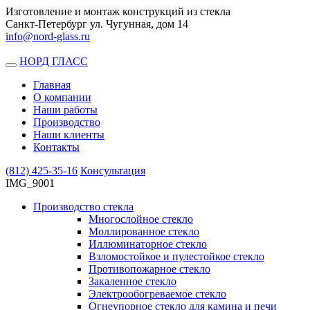
Изготовление и монтаж конструкций из стекла
Санкт-Петербург ул. Чугунная, дом 14
info@nord-glass.ru
НОРД ГЛАСС
Toggle
navigation
Главная
О компании
Наши работы
Производство
Наши клиенты
Контакты
(812)
425-35-16
Консультация
IMG_9001
Производство стекла
Многослойное стекло
Моллированное стекло
Иллюминаторное стекло
Взломостойкое и пулестойкое стекло
Противопожарное стекло
Закаленное стекло
Электрообогреваемое стекло
Огнеупорное стекло для камина и печи