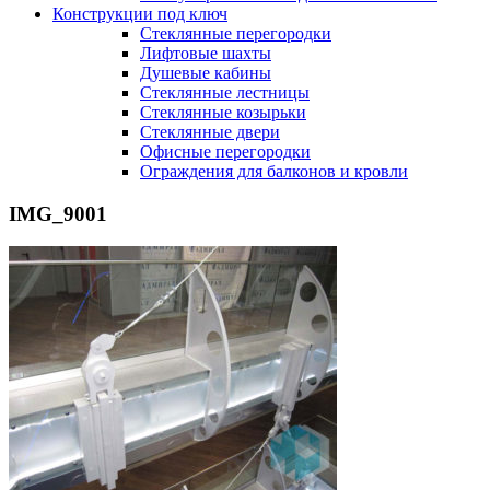
Конструкции под ключ
Стеклянные перегородки
Лифтовые шахты
Душевые кабины
Cтеклянные лестницы
Cтеклянные козырьки
Cтеклянные двери
Офисные перегородки
Ограждения для балконов и кровли
IMG_9001