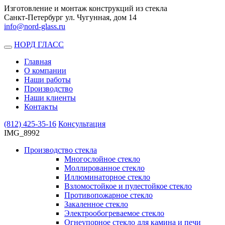
Изготовление и монтаж конструкций из стекла
Санкт-Петербург ул. Чугунная, дом 14
info@nord-glass.ru
НОРД ГЛАСС
Toggle
navigation
Главная
О компании
Наши работы
Производство
Наши клиенты
Контакты
(812)
425-35-16
Консультация
IMG_8992
Производство стекла
Многослойное стекло
Моллированное стекло
Иллюминаторное стекло
Взломостойкое и пулестойкое стекло
Противопожарное стекло
Закаленное стекло
Электрообогреваемое стекло
Огнеупорное стекло для камина и печи