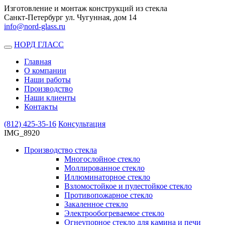
Изготовление и монтаж конструкций из стекла
Санкт-Петербург ул. Чугунная, дом 14
info@nord-glass.ru
НОРД ГЛАСС
Toggle
navigation
Главная
О компании
Наши работы
Производство
Наши клиенты
Контакты
(812)
425-35-16
Консультация
IMG_8920
Производство стекла
Многослойное стекло
Моллированное стекло
Иллюминаторное стекло
Взломостойкое и пулестойкое стекло
Противопожарное стекло
Закаленное стекло
Электрообогреваемое стекло
Огнеупорное стекло для камина и печи