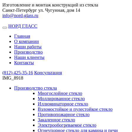
Изготовление и монтаж конструкций из стекла
Санкт-Петербург ул. Чугунная, дом 14
info@nord-glass.ru
НОРД ГЛАСС
Toggle
navigation
Главная
О компании
Наши работы
Производство
Наши клиенты
Контакты
(812)
425-35-16
Консультация
IMG_8918
Производство стекла
Многослойное стекло
Моллированное стекло
Иллюминаторное стекло
Взломостойкое и пулестойкое стекло
Противопожарное стекло
Закаленное стекло
Электрообогреваемое стекло
Огнеупорное стекло для камина и печи