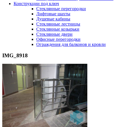
Конструкции под ключ
Стеклянные перегородки
Лифтовые шахты
Душевые кабины
Cтеклянные лестницы
Cтеклянные козырьки
Cтеклянные двери
Офисные перегородки
Ограждения для балконов и кровли
IMG_8918