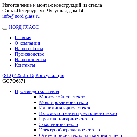
Изготовление и монтаж конструкций из стекла
Санкт-Петербург ул. Чугунная, дом 14
info@nord-glass.ru
НОРД ГЛАСС
Toggle
navigation
Главная
О компании
Наши работы
Производство
Наши клиенты
Контакты
(812)
425-35-16
Консультация
GO7Q6871
Производство стекла
Многослойное стекло
Моллированное стекло
Иллюминаторное стекло
Взломостойкое и пулестойкое стекло
Противопожарное стекло
Закаленное стекло
Электрообогреваемое стекло
Огнеупорное стекло для камина и печи