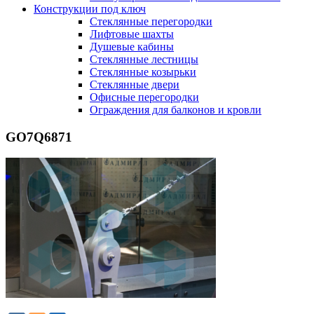
Конструкции под ключ
Стеклянные перегородки
Лифтовые шахты
Душевые кабины
Cтеклянные лестницы
Cтеклянные козырьки
Cтеклянные двери
Офисные перегородки
Ограждения для балконов и кровли
GO7Q6871