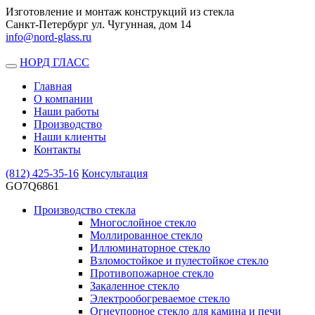
Изготовление и монтаж конструкций из стекла
Санкт-Петербург ул. Чугунная, дом 14
info@nord-glass.ru
НОРД ГЛАСС
Toggle
navigation
Главная
О компании
Наши работы
Производство
Наши клиенты
Контакты
(812)
425-35-16
Консультация
GO7Q6861
Производство стекла
Многослойное стекло
Моллированное стекло
Иллюминаторное стекло
Взломостойкое и пулестойкое стекло
Противопожарное стекло
Закаленное стекло
Электрообогреваемое стекло
Огнеупорное стекло для камина и печи