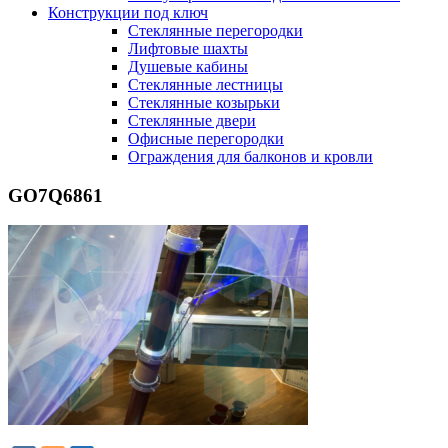
Конструкции под ключ
Стеклянные перегородки
Лифтовые шахты
Душевые кабины
Cтеклянные лестницы
Cтеклянные козырьки
Cтеклянные двери
Офисные перегородки
Ограждения для балконов и кровли
GO7Q6861