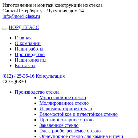
Изготовление и монтаж конструкций из стекла
Санкт-Петербург ул. Чугунная, дом 14
info@nord-glass.ru
НОРД ГЛАСС
Toggle
navigation
Главная
О компании
Наши работы
Производство
Наши клиенты
Контакты
(812)
425-35-16
Консультация
GO7Q6830
Производство стекла
Многослойное стекло
Моллированное стекло
Иллюминаторное стекло
Взломостойкое и пулестойкое стекло
Противопожарное стекло
Закаленное стекло
Электрообогреваемое стекло
Огнеупорное стекло для камина и печи