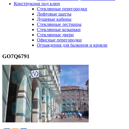
Конструкции под ключ
Стеклянные перегородки
Лифтовые шахты
Душевые кабины
Cтеклянные лестницы
Cтеклянные козырьки
Cтеклянные двери
Офисные перегородки
Ограждения для балконов и кровли
GO7Q6791