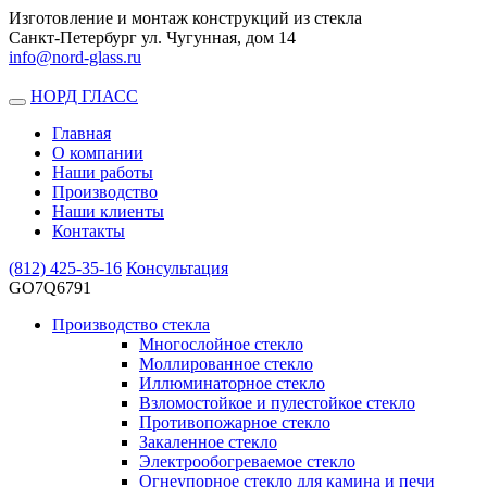
Изготовление и монтаж конструкций из стекла
Санкт-Петербург ул. Чугунная, дом 14
info@nord-glass.ru
НОРД ГЛАСС
Toggle
navigation
Главная
О компании
Наши работы
Производство
Наши клиенты
Контакты
(812)
425-35-16
Консультация
GO7Q6791
Производство стекла
Многослойное стекло
Моллированное стекло
Иллюминаторное стекло
Взломостойкое и пулестойкое стекло
Противопожарное стекло
Закаленное стекло
Электрообогреваемое стекло
Огнеупорное стекло для камина и печи