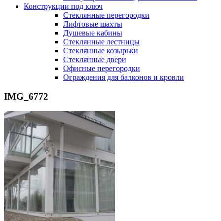
Конструкции под ключ
Стеклянные перегородки
Лифтовые шахты
Душевые кабины
Cтеклянные лестницы
Cтеклянные козырьки
Cтеклянные двери
Офисные перегородки
Ограждения для балконов и кровли
IMG_6772