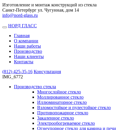
Изготовление и монтаж конструкций из стекла
Санкт-Петербург ул. Чугунная, дом 14
info@nord-glass.ru
НОРД ГЛАСС
Toggle
navigation
Главная
О компании
Наши работы
Производство
Наши клиенты
Контакты
(812)
425-35-16
Консультация
IMG_6772
Производство стекла
Многослойное стекло
Моллированное стекло
Иллюминаторное стекло
Взломостойкое и пулестойкое стекло
Противопожарное стекло
Закаленное стекло
Электрообогреваемое стекло
Огнеупорное стекло для камина и печи