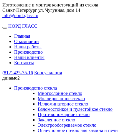
Изготовление и монтаж конструкций из стекла
Санкт-Петербург ул. Чугунная, дом 14
info@nord-glass.ru
НОРД ГЛАСС
Toggle
navigation
Главная
О компании
Наши работы
Производство
Наши клиенты
Контакты
(812)
425-35-16
Консультация
динамо2
Производство стекла
Многослойное стекло
Моллированное стекло
Иллюминаторное стекло
Взломостойкое и пулестойкое стекло
Противопожарное стекло
Закаленное стекло
Электрообогреваемое стекло
Огнеупорное стекло для камина и печи