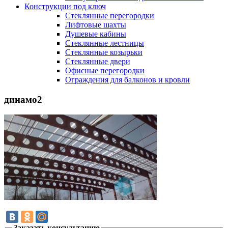
Конструкции под ключ
Стеклянные перегородки
Лифтовые шахты
Душевые кабины
Cтеклянные лестницы
Cтеклянные козырьки
Cтеклянные двери
Офисные перегородки
Ограждения для балконов и кровли
динамо2
Заказать консультацию