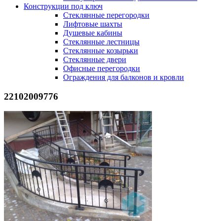
Конструкции под ключ
Стеклянные перегородки
Лифтовые шахты
Душевые кабины
Cтеклянные лестницы
Cтеклянные козырьки
Cтеклянные двери
Офисные перегородки
Ограждения для балконов и кровли
22102009776