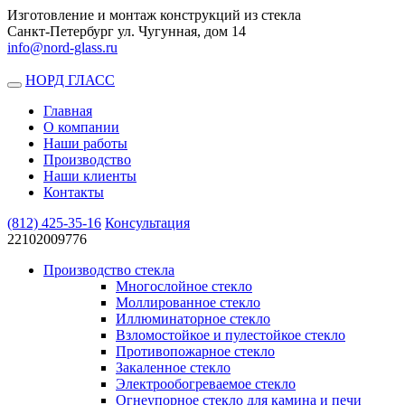
Изготовление и монтаж конструкций из стекла
Санкт-Петербург ул. Чугунная, дом 14
info@nord-glass.ru
НОРД ГЛАСС
Toggle
navigation
Главная
О компании
Наши работы
Производство
Наши клиенты
Контакты
(812)
425-35-16
Консультация
22102009776
Производство стекла
Многослойное стекло
Моллированное стекло
Иллюминаторное стекло
Взломостойкое и пулестойкое стекло
Противопожарное стекло
Закаленное стекло
Электрообогреваемое стекло
Огнеупорное стекло для камина и печи