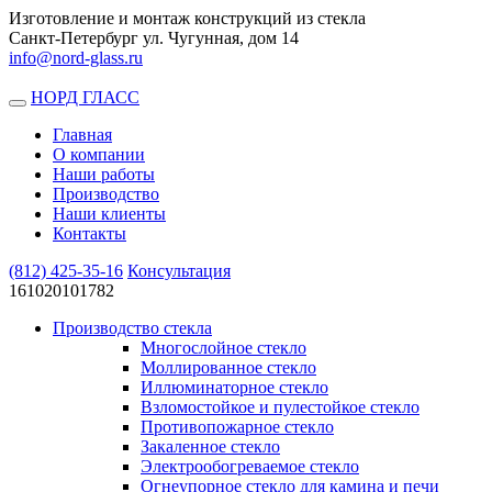
Изготовление и монтаж конструкций из стекла
Санкт-Петербург ул. Чугунная, дом 14
info@nord-glass.ru
НОРД ГЛАСС
Toggle
navigation
Главная
О компании
Наши работы
Производство
Наши клиенты
Контакты
(812)
425-35-16
Консультация
161020101782
Производство стекла
Многослойное стекло
Моллированное стекло
Иллюминаторное стекло
Взломостойкое и пулестойкое стекло
Противопожарное стекло
Закаленное стекло
Электрообогреваемое стекло
Огнеупорное стекло для камина и печи