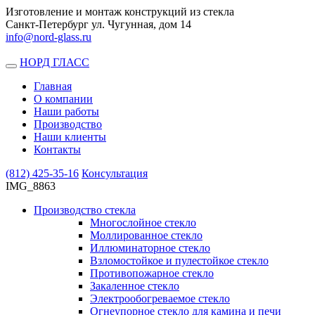
Изготовление и монтаж конструкций из стекла
Санкт-Петербург ул. Чугунная, дом 14
info@nord-glass.ru
НОРД ГЛАСС
Toggle
navigation
Главная
О компании
Наши работы
Производство
Наши клиенты
Контакты
(812)
425-35-16
Консультация
IMG_8863
Производство стекла
Многослойное стекло
Моллированное стекло
Иллюминаторное стекло
Взломостойкое и пулестойкое стекло
Противопожарное стекло
Закаленное стекло
Электрообогреваемое стекло
Огнеупорное стекло для камина и печи