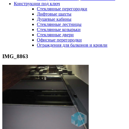
Конструкции под ключ
Стеклянные перегородки
Лифтовые шахты
Душевые кабины
Cтеклянные лестницы
Cтеклянные козырьки
Cтеклянные двери
Офисные перегородки
Ограждения для балконов и кровли
IMG_8863