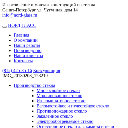
Изготовление и монтаж конструкций из стекла
Санкт-Петербург ул. Чугунная, дом 14
info@nord-glass.ru
НОРД ГЛАСС
Toggle
navigation
Главная
О компании
Наши работы
Производство
Наши клиенты
Контакты
(812)
425-35-16
Консультация
IMG_20180208_153219
Производство стекла
Многослойное стекло
Моллированное стекло
Иллюминаторное стекло
Взломостойкое и пулестойкое стекло
Противопожарное стекло
Закаленное стекло
Электрообогреваемое стекло
Огнеупорное стекло для камина и печи