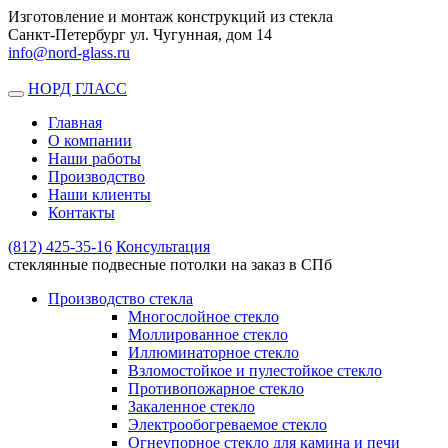
Изготовление и монтаж конструкций из стекла
Санкт-Петербург ул. Чугунная, дом 14
info@nord-glass.ru
НОРД ГЛАСС
Toggle
navigation
Главная
О компании
Наши работы
Производство
Наши клиенты
Контакты
(812)
425-35-16
Консультация
стеклянные подвесные потолки на заказ в СПб
Производство стекла
Многослойное стекло
Моллированное стекло
Иллюминаторное стекло
Взломостойкое и пулестойкое стекло
Противопожарное стекло
Закаленное стекло
Электрообогреваемое стекло
Огнеупорное стекло для камина и печи