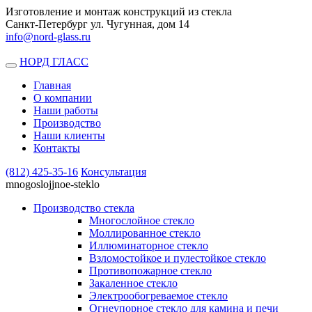
Изготовление и монтаж конструкций из стекла
Санкт-Петербург ул. Чугунная, дом 14
info@nord-glass.ru
НОРД ГЛАСС
Toggle
navigation
Главная
О компании
Наши работы
Производство
Наши клиенты
Контакты
(812)
425-35-16
Консультация
mnogoslojjnoe-steklo
Производство стекла
Многослойное стекло
Моллированное стекло
Иллюминаторное стекло
Взломостойкое и пулестойкое стекло
Противопожарное стекло
Закаленное стекло
Электрообогреваемое стекло
Огнеупорное стекло для камина и печи