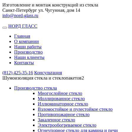
Изготовление и монтаж конструкций из стекла
Санкт-Петербург ул. Чугунная, дом 14
info@nord-glass.ru
НОРД ГЛАСС
Toggle
navigation
Главная
О компании
Наши работы
Производство
Наши клиенты
Контакты
(812)
425-35-16
Консультация
Шумоизоляция стекла и стеклопакетов2
Производство стекла
Многослойное стекло
Моллированное стекло
Иллюминаторное стекло
Взломостойкое и пулестойкое стекло
Противопожарное стекло
Закаленное стекло
Электрообогреваемое стекло
Огнеупорное стекло для камина и печи