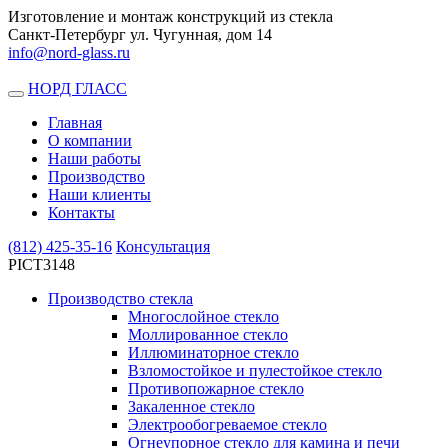
Изготовление и монтаж конструкций из стекла
Санкт-Петербург ул. Чугунная, дом 14
info@nord-glass.ru
НОРД ГЛАСС
Toggle
navigation
Главная
О компании
Наши работы
Производство
Наши клиенты
Контакты
(812)
425-35-16
Консультация
PICT3148
Производство стекла
Многослойное стекло
Моллированное стекло
Иллюминаторное стекло
Взломостойкое и пулестойкое стекло
Противопожарное стекло
Закаленное стекло
Электрообогреваемое стекло
Огнеупорное стекло для камина и печи