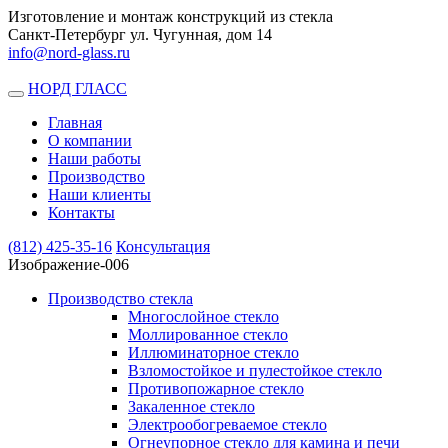
Изготовление и монтаж конструкций из стекла
Санкт-Петербург ул. Чугунная, дом 14
info@nord-glass.ru
НОРД ГЛАСС
Toggle
navigation
Главная
О компании
Наши работы
Производство
Наши клиенты
Контакты
(812)
425-35-16
Консультация
Изображение-006
Производство стекла
Многослойное стекло
Моллированное стекло
Иллюминаторное стекло
Взломостойкое и пулестойкое стекло
Противопожарное стекло
Закаленное стекло
Электрообогреваемое стекло
Огнеупорное стекло для камина и печи