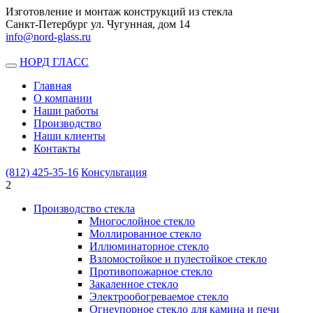
Изготовление и монтаж конструкций из стекла
Санкт-Петербург ул. Чугунная, дом 14
info@nord-glass.ru
НОРД ГЛАСС
Toggle
navigation
Главная
О компании
Наши работы
Производство
Наши клиенты
Контакты
(812)
425-35-16
Консультация
2
Производство стекла
Многослойное стекло
Моллированное стекло
Иллюминаторное стекло
Взломостойкое и пулестойкое стекло
Противопожарное стекло
Закаленное стекло
Электрообогреваемое стекло
Огнеупорное стекло для камина и печи