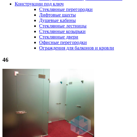
Конструкции под ключ
Стеклянные перегородки
Лифтовые шахты
Душевые кабины
Cтеклянные лестницы
Cтеклянные козырьки
Cтеклянные двери
Офисные перегородки
Ограждения для балконов и кровли
46