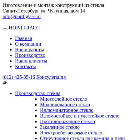
Изготовление и монтаж конструкций из стекла
Санкт-Петербург ул. Чугунная, дом 14
info@nord-glass.ru
НОРД ГЛАСС
Toggle
navigation
Главная
О компании
Наши работы
Производство
Наши клиенты
Контакты
(812)
425-35-16
Консультация
46
Производство стекла
Многослойное стекло
Моллированное стекло
Иллюминаторное стекло
Взломостойкое и пулестойкое стекло
Противопожарное стекло
Закаленное стекло
Электрообогреваемое стекло
Огнеупорное стекло для камина и печи